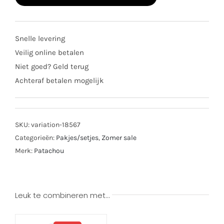
joggingpak
3326
Snelle levering
beige
Veilig online betalen
aantal
Niet goed? Geld terug
Achteraf betalen mogelijk
SKU:
variation-18567
Categorieën:
Pakjes/setjes
,
Zomer sale
Merk:
Patachou
Leuk te combineren met…