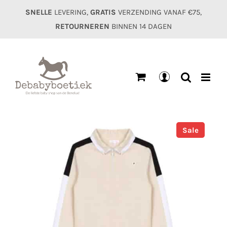
Ga
SNELLE
LEVERING,
GRATIS
VERZENDING VANAF €75,
naar
RETOURNEREN
BINNEN 14 DAGEN
inhoud
Mijn
account
Sale