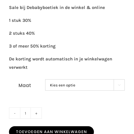
Sale bij Debabyboetiek in de winkel & online
1 stuk 30%
2 stuks 40%
3 of meer 50% korting
De korting wordt automatisch in je winkelwagen
verwerkt
Maat

SALE
Patachou
TOEVOEGEN AAN WINKELWAGEN
boys