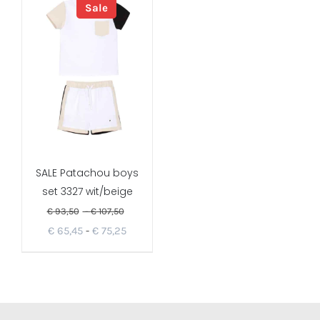
Sale
SALE Patachou boys
set 3327 wit/beige
€
93,50
-
€
107,50
€
65,45
-
€
75,25