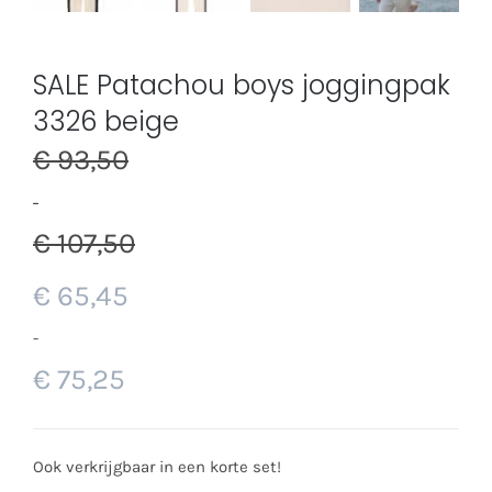
SALE Patachou boys joggingpak
3326 beige
€
93,50
-
€
107,50
€
65,45
-
€
75,25
Ook verkrijgbaar in een korte set!