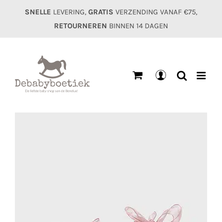
Ga
SNELLE
LEVERING,
GRATIS
VERZENDING VANAF €75,
naar
RETOURNEREN
BINNEN 14 DAGEN
inhoud
Mijn
account