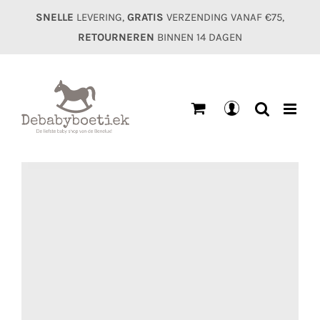
Ga
SNELLE
LEVERING,
GRATIS
VERZENDING VANAF €75,
naar
RETOURNEREN
BINNEN 14 DAGEN
inhoud
Mijn
account