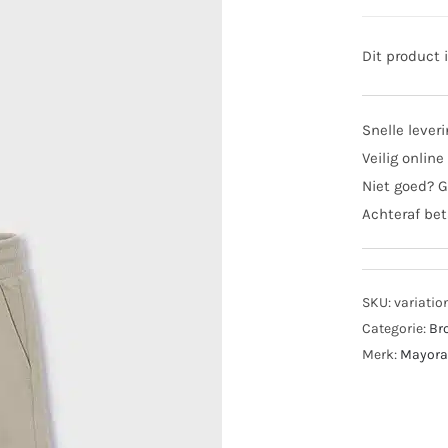
Dit product 
Snelle lever
Veilig online
Niet goed? G
Achteraf bet
SKU:
variatio
Categorie:
Br
Merk:
Mayora