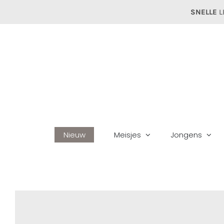
Ga
SNELLE
L
naar
inhoud
Nieuw
Meisjes
Jongens