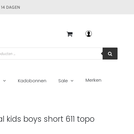
 14 DAGEN
Mijn account
Merken
g
Kadobonnen
Sale
l kids boys short 611 topo