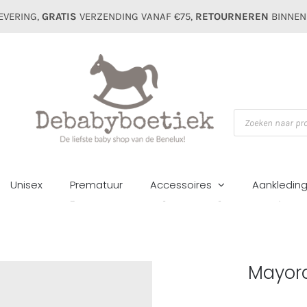
EVERING,
GRATIS
VERZENDING VANAF €75,
RETOURNEREN
BINNEN
Producten
zoeken
Unisex
Prematuur
Accessoires
Aankledin
Home
Jongens
Broeken
Mayoral kids boys short 611 topo
Mayora