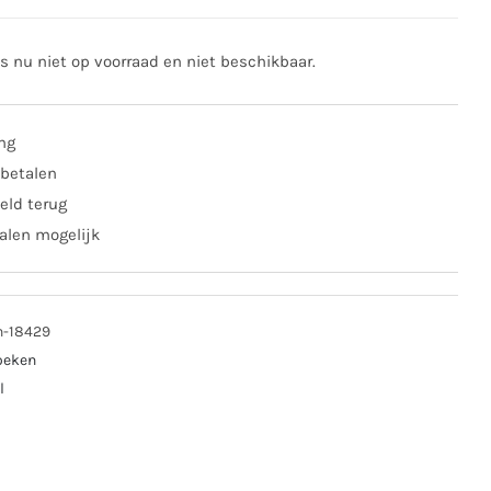
is nu niet op voorraad en niet beschikbaar.
ing
 betalen
eld terug
alen mogelijk
n-18429
oeken
l