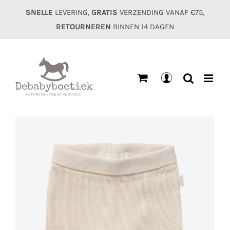
Ga
SNELLE
LEVERING,
GRATIS
VERZENDING VANAF €75,
naar
RETOURNEREN
BINNEN 14 DAGEN
inhoud
Mijn
account