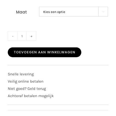
Maat

SALE
Mayoral
TOEVOEGEN AAN WINKELWAGEN
kids
girl
vestje
Snelle levering
3383
Veilig online betalen
crudo
Niet goed? Geld terug
aantal
Achteraf betalen mogelijk