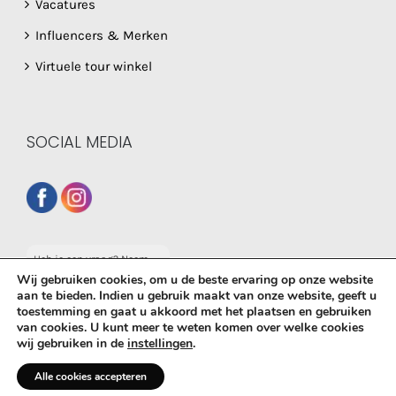
Vacatures
Influencers & Merken
Virtuele tour winkel
SOCIAL MEDIA
Heb je een vraag? Neem
dan gerust contact op
Wij gebruiken cookies, om u de beste ervaring op onze website
met onze whatsapp
aan te bieden. Indien u gebruik maakt van onze website, geeft u
service!
toestemming en gaat u akkoord met het plaatsen en gebruiken
van cookies. U kunt meer te weten komen over welke cookies
© Copyright
2026 De Babyboetiek | Powered by
MplusKASSA
wij gebruiken in de
instellingen
.
Woocommerce
&
WooCommerce Kassasysteem
| All Rights
Reserved
Alle cookies accepteren