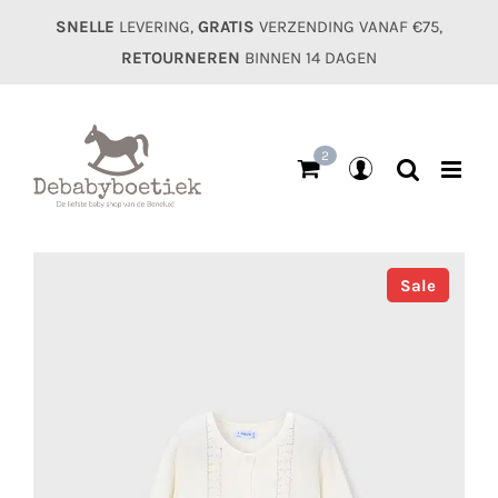
Ga
SNELLE
LEVERING,
GRATIS
VERZENDING VANAF €75,
naar
RETOURNEREN
BINNEN 14 DAGEN
inhoud
2
Mijn
account
Sale