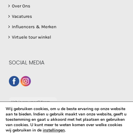
Over Ons
Vacatures
Influencers & Merken
Virtuele tour winkel
SOCIAL MEDIA
Heb je een vraag? Neem
dan gerust contact op
Wij gebruiken cookies, om u de beste ervaring op onze website
met onze whatsapp
aan te bieden. Indien u gebruik maakt van onze website, geeft u
service!
toestemming en gaat u akkoord met het plaatsen en gebruiken
© Copyright
2026 De Babyboetiek | Powered by
MplusKASSA
van cookies. U kunt meer te weten komen over welke cookies
wij gebruiken in de
instellingen
.
Woocommerce
&
WooCommerce Kassasysteem
| All Rights