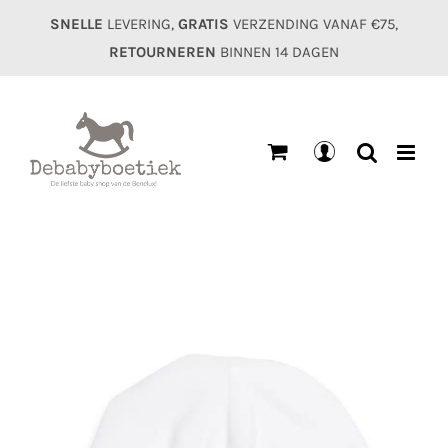
Ga
SNELLE
LEVERING,
GRATIS
VERZENDING VANAF €75,
naar
RETOURNEREN
BINNEN 14 DAGEN
inhoud
Mijn
account