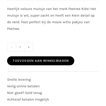
Heerlijk velours mutsje van het merk Poetree Kids! Het
mutsje is wit, super zacht en heeft een klein detail op
de rand. Past perfect bij de mooie witte pakjes van
Poetree.
Poetree
mutsje
TOEVOEGEN AAN WINKELWAGEN
velours
wit
aantal
Snelle levering
Veilig online betalen
Niet goed? Geld terug
Achteraf betalen mogelijk