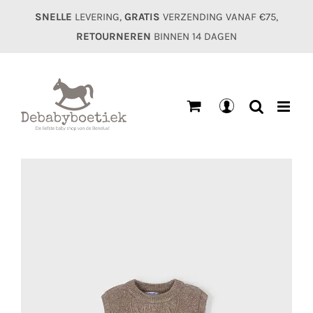
Ga
SNELLE
LEVERING,
GRATIS
VERZENDING VANAF €75,
naar
RETOURNEREN
BINNEN 14 DAGEN
inhoud
Mijn
account