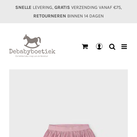
Ga
SNELLE
LEVERING,
GRATIS
VERZENDING VANAF €75,
naar
RETOURNEREN
BINNEN 14 DAGEN
inhoud
Mijn
account