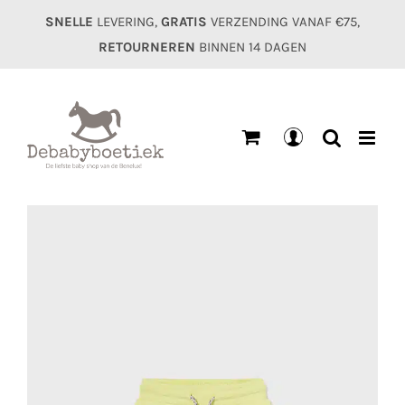
Ga
SNELLE
LEVERING,
GRATIS
VERZENDING VANAF €75,
naar
RETOURNEREN
BINNEN 14 DAGEN
inhoud
Mijn
account