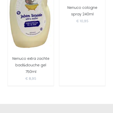
Nenuco cologne
spray 240ml
€
10,95
Nenuco extra zachte
bad&douche gel
750ml
€
8,95