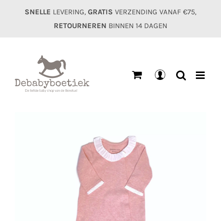
Ga
SNELLE
LEVERING,
GRATIS
VERZENDING VANAF €75,
naar
RETOURNEREN
BINNEN 14 DAGEN
inhoud
Mijn
account