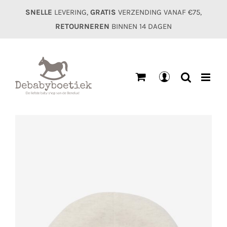
Ga
SNELLE
LEVERING,
GRATIS
VERZENDING VANAF €75,
naar
RETOURNEREN
BINNEN 14 DAGEN
inhoud
Mijn
account