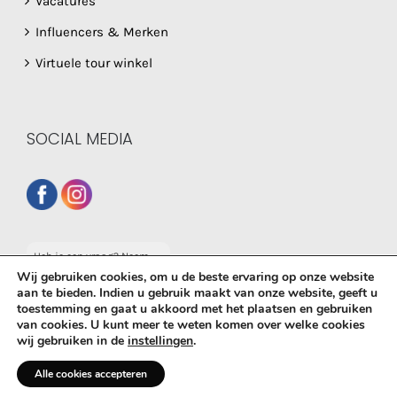
Vacatures
Influencers & Merken
Virtuele tour winkel
SOCIAL MEDIA
Heb je een vraag? Neem
dan gerust contact op
Wij gebruiken cookies, om u de beste ervaring op onze website
met onze whatsapp
aan te bieden. Indien u gebruik maakt van onze website, geeft u
service!
toestemming en gaat u akkoord met het plaatsen en gebruiken
© Copyright
2026 De Babyboetiek | Powered by
MplusKASSA
van cookies. U kunt meer te weten komen over welke cookies
wij gebruiken in de
instellingen
.
Woocommerce
&
WooCommerce Kassasysteem
| All Rights
Reserved
Alle cookies accepteren