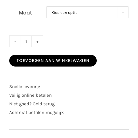
Maat

Poetree
2-
TOEVOEGEN AAN WINKELWAGEN
delig
pakje
Lilly
Snelle levering
camel
Veilig online betalen
aantal
Niet goed? Geld terug
Achteraf betalen mogelijk