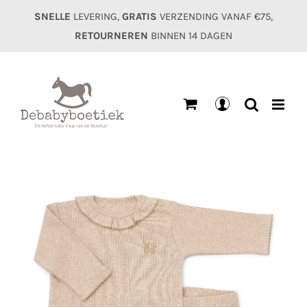
Ga
SNELLE
LEVERING,
GRATIS
VERZENDING VANAF €75,
naar
RETOURNEREN
BINNEN 14 DAGEN
inhoud
Mijn
account