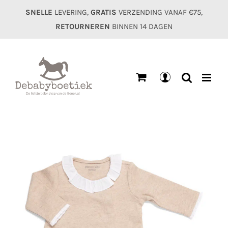
Ga
SNELLE
LEVERING,
GRATIS
VERZENDING VANAF €75,
naar
RETOURNEREN
BINNEN 14 DAGEN
inhoud
Mijn
account