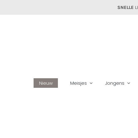
Ga
SNELLE
L
naar
inhoud
Nieuw
Meisjes
Jongens