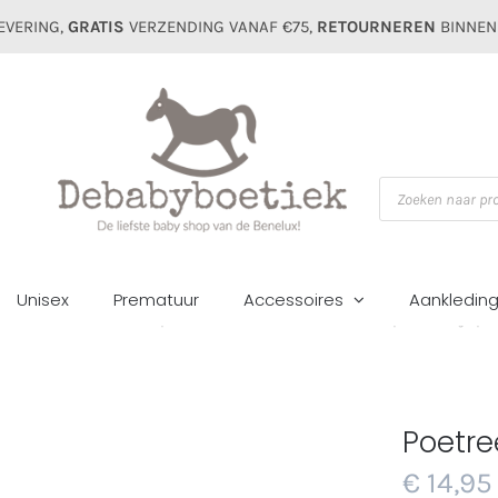
EVERING,
GRATIS
VERZENDING VANAF €75,
RETOURNEREN
BINNEN
Producten
zoeken
Unisex
Prematuur
Accessoires
Aankledin
Home
Accessoires
Speenkoorden
Poetree chevron speendoekje pi
Poetre
€
14,95