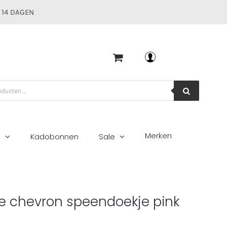
 14 DAGEN
Mijn account
Merken
g
Kadobonnen
Sale
nk
e chevron speendoekje pink