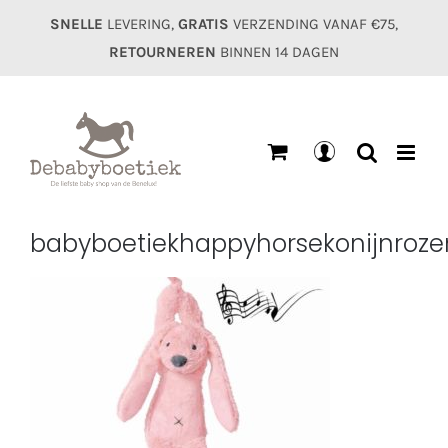
Ga
SNELLE
LEVERING,
GRATIS
VERZENDING VANAF €75,
naar
RETOURNEREN
BINNEN 14 DAGEN
inhoud
Mijn
account
babyboetiekhappyhorsekonijnroz