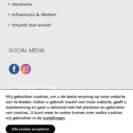
Vacatures
Influencers & Merken
Virtuele tour winkel
SOCIAL MEDIA
Heb je een vraag? Neem
dan gerust contact op
Wij gebruiken cookies, om u de beste ervaring op onze website
met onze whatsapp
aan te bieden. Indien u gebruik maakt van onze website, geeft u
service!
toestemming en gaat u akkoord met het plaatsen en gebruiken
© Copyright
2026 De Babyboetiek | Powered by
MplusKASSA
van cookies. U kunt meer te weten komen over welke cookies
wij gebruiken in de
instellingen
.
Woocommerce
&
WooCommerce Kassasysteem
| All Rights
Reserved
Alle cookies accepteren