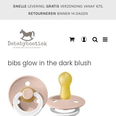
Ga
SNELLE
LEVERING,
GRATIS
VERZENDING VANAF €75,
naar
RETOURNEREN
BINNEN 14 DAGEN
inhoud
Mijn
account
bibs glow in the dark blush