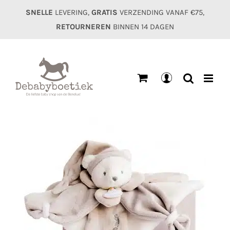
Ga
SNELLE
LEVERING,
GRATIS
VERZENDING VANAF €75,
naar
RETOURNEREN
BINNEN 14 DAGEN
inhoud
Mijn
account