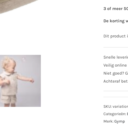
3 of meer 5
De korting 
Dit product 
Snelle lever
Veilig online
Niet goed? G
Achteraf bet
SKU:
variatio
Categorieën:
Merk:
Gymp