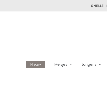
Ga
SNELLE
L
naar
inhoud
Nieuw
Meisjes
Jongens