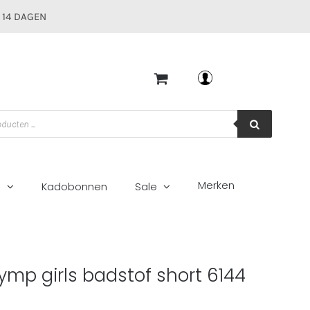
 14 DAGEN
Mijn account
Merken
g
Kadobonnen
Sale
e
ymp girls badstof short 6144