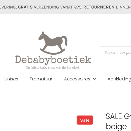
EVERING,
GRATIS
VERZENDING VANAF €75,
RETOURNEREN
BINNEN
Producten
zoeken
Unisex
Prematuur
Accessoires
Aankledin
Home
Zomer sale
Broeken
SALE Gymp girls badstof short 6144 beig
SALE G
Sale
beige