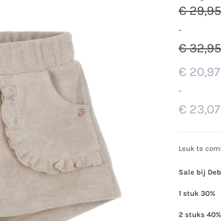
€
29,9
-
€
32,9
€
20,97
-
€
23,07
Leuk te com
Sale bij De
1 stuk 30%
2 stuks 40%