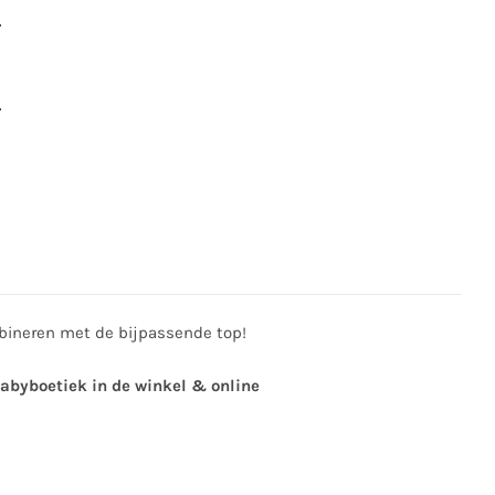
5
5
bineren met de bijpassende top!
babyboetiek in de winkel & online