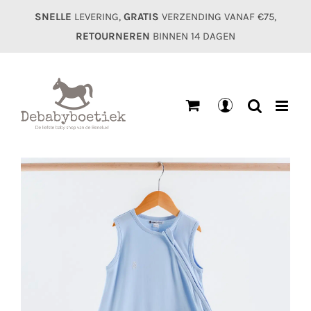
Ga
SNELLE
LEVERING,
GRATIS
VERZENDING VANAF €75,
naar
RETOURNEREN
BINNEN 14 DAGEN
inhoud
Mijn
account