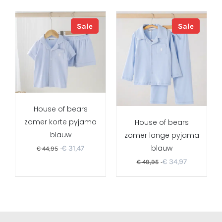
Sale
Sale
House of bears
zomer korte pyjama
House of bears
blauw
zomer lange pyjama
blauw
€
31,47
€
44,95
€
34,97
€
49,95