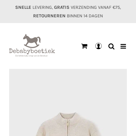
Ga
SNELLE
LEVERING,
GRATIS
VERZENDING VANAF €75,
naar
RETOURNEREN
BINNEN 14 DAGEN
inhoud
Mijn
account