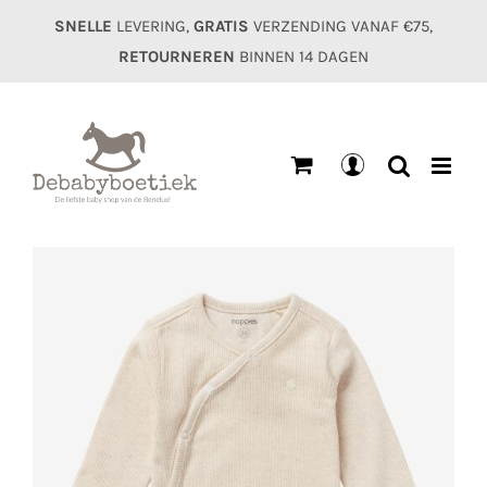
Ga
SNELLE
LEVERING,
GRATIS
VERZENDING VANAF €75,
naar
RETOURNEREN
BINNEN 14 DAGEN
inhoud
Mijn
account