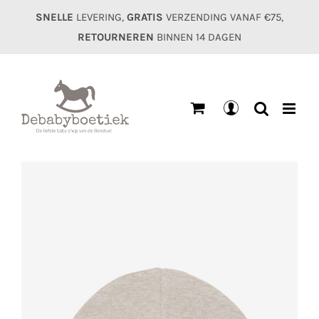
Ga
SNELLE
LEVERING,
GRATIS
VERZENDING VANAF €75,
naar
RETOURNEREN
BINNEN 14 DAGEN
inhoud
Mijn
account