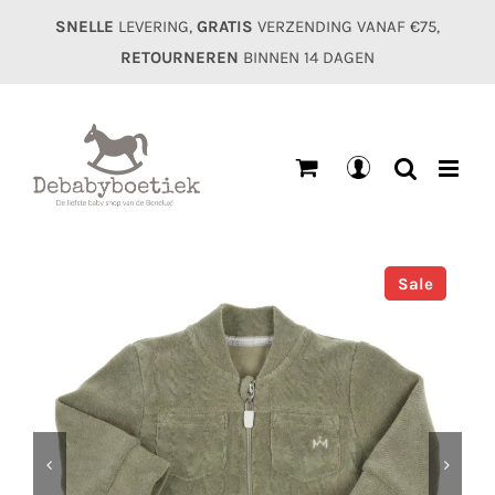
Ga
SNELLE
LEVERING,
GRATIS
VERZENDING VANAF €75,
naar
RETOURNEREN
BINNEN 14 DAGEN
inhoud
Mijn
account
Sale