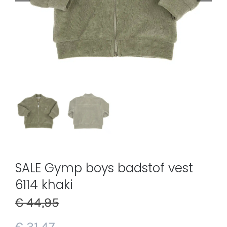
SALE Gymp boys badstof vest
6114 khaki
€
44,95
€
31,47